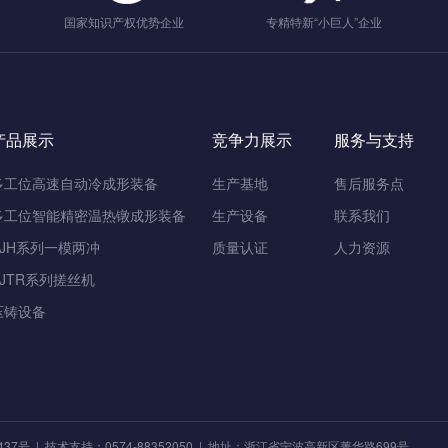
国家知识产权优势企业
专精特新“小巨人”企业
产品展示
竞争力展示
服务与支持
多工位高速自动冷成形装备
生产基地
售后服务点
多工位智能精密温热镦成形装备
生产设备
联系我们
SJH系列一模两冲
质量认证
人力资源
SJTR系列搓丝机
压铸设备
437号
| 技术支持：0574-88352050 | 地址：浙江省宁波高新区菁华路699号