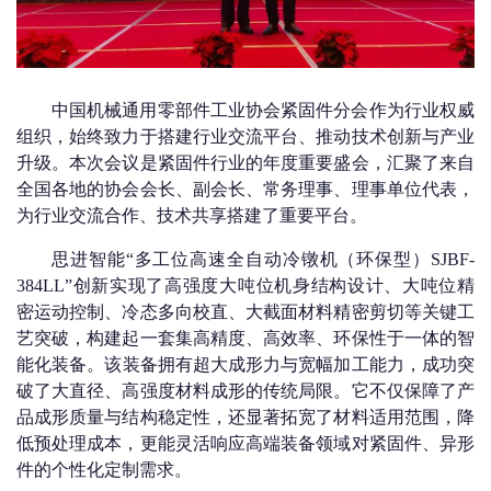
中国机械通用零部件工业协会紧固件分会作为行业权威
组织，始终致力于搭建行业交流平台、推动技术创新与产业
升级。本次会议是紧固件行业的年度重要盛会，汇聚了来自
全国各地的协会会长、副会长、常务理事、理事单位代表，
为行业交流合作、技术共享搭建了重要平台。
思进智能
“多工位高速全自动冷镦机（环保型）
SJBF-
384LL
”
创新实现了
高强度大吨位机身结构设计、大吨位精
密运动控制、
冷态多向校直、大截面
材
料精密剪切等关键工
艺突破，构建起一套集高精度、高效率、环保性于一体的智
能化
装备
。该
装备
拥有超大成形力与宽幅加工能力，成功突
破了大直径、高强度材料成形的传统局限。它不仅保障了产
品成形质量与结构稳定性，还显著拓宽了材料适用范围，降
低预处理成本，更能灵活响应高端装备领域对紧固件、异形
件的
个性化
定制需求。