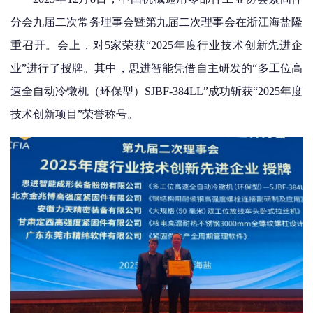
分会九届二次常务理事会暨
第
九届二次理事会在浙江海盐隆
重召开。
会上，对
5
家荣获“
2025
年度行业技术创新先进企
业”进行了授牌。其中，
思进智能凭借自主研发的
“
多工位高
速全自动冷镦机（环保型）
SJBF-384LL
”
成功斩获
“
2025
年度
技术创新项目”荣誉称号。